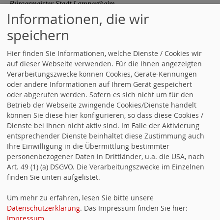
Bürgermeister Stadt Lampertheim
Informationen, die wir
speichern
Inge Volz
Bürgermeisterin a.D.
Hier finden Sie Informationen, welche Dienste / Cookies wir
auf dieser Webseite verwenden. Für die Ihnen angezeigten
Karl Weibel
Verarbeitungszwecke können Cookies, Geräte-Kennungen
oder andere Informationen auf Ihrem Gerät gespeichert
Gemeinderat, Kreisrat
oder abgerufen werden. Sofern es sich nicht um für den
Betrieb der Webseite zwingende Cookies/Dienste handelt
Manfred Zuber
können Sie diese hier konfigurieren, so dass diese Cookies /
Dienste bei Ihnen nicht aktiv sind. Im Falle der Aktivierung
Stadtrat Walldorf
entsprechender Dienste beinhaltet diese Zustimmung auch
Ihre Einwilligung in die Übermittlung bestimmter
personenbezogener Daten in Drittländer, u.a. die USA, nach
Art. 49 (1) (a) DSGVO. Die Verarbeitungszwecke im Einzelnen
finden Sie unten aufgelistet.
Technik & hosting
Um mehr zu erfahren, lesen Sie bitte unsere
Datenschutzerklärung
. Das Impressum finden Sie hier:
Impressum
.